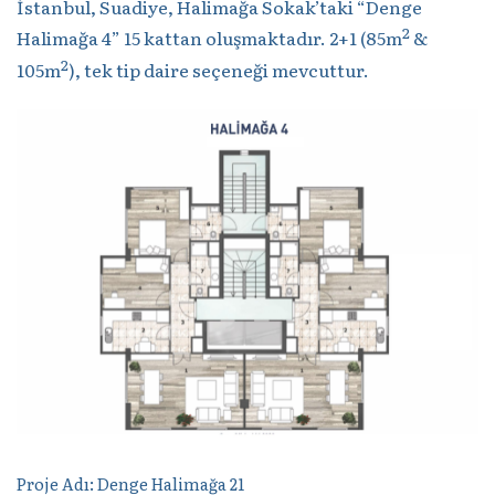
İstanbul, Suadiye, Halimağa Sokak’taki “Denge
2
Halimağa 4” 15 kattan oluşmaktadır. 2+1 (85m
&
2
105m
), tek tip daire seçeneği mevcuttur.
Proje Adı: Denge Halimağa 21